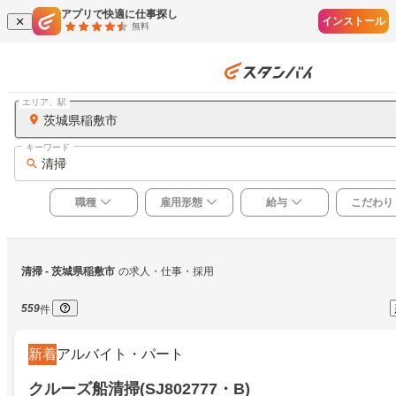
アプリで快適に仕事探し
インストール
無料
エリア、駅
茨城県稲敷市
キーワード
清掃
職種
雇用形態
給与
こだわり
清掃
 - 茨城県稲敷市
の求人・仕事・採用
559
件
新着
アルバイト・パート
クルーズ船清掃(SJ802777・B)