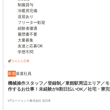
制服貸与
冷暖房完備
送迎あり
フリーター歓迎
経験者優遇
履歴書不要
大量募集
友達と応募OK
学歴不問
かんたん応募
新着
派遣社員
機械操作スタッフ／登録制／東館駅周辺エリア／モ
作するお仕事！未経験が8割日払いOK／社宅・寮完
以上案件多数［01077］／BUSTA／東白川郡矢祭町／2
UTエージェント株式会社 北日本