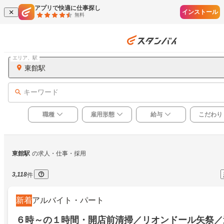
アプリで快適に仕事探し
インストール
無料
エリア、駅
東館駅
キーワード
職種
雇用形態
給与
こだわり
東館駅
の求人・仕事・採用
3,118
件
新着
アルバイト・パート
６時～の１時間・開店前清掃／リオンドール矢祭／