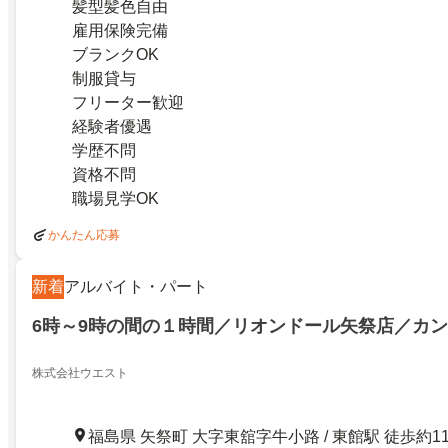
髪型髪色自由
雇用保険完備
ブランクOK
制服貸与
フリーター歓迎
経験者優遇
学歴不問
資格不問
職場見学OK
かんたん応募
新着
アルバイト・パート
6時～9時の間の１時間／リオンドール矢祭店／カ
株式会社ウエスト
福島県 矢祭町 大字東舘字牛小路 / 東館駅 徒歩約1