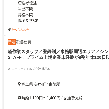
経験者優遇
学歴不問
資格不問
職場見学OK
かんたん応募
新着
派遣社員
軽作業スタッフ／登録制／東館駅周辺エリア／シン
STAFF！プライム上場企業未経験が8割年休120
宅・寮完備［01021］／BUSTA／登録制／東館駅
プル軽作業STAFF！プライム上場企業未経験が8割
UTエージェント株式会社 北日本
案件多数社宅・寮完備［01021］／BUSTA／271014
福島県 矢祭町 / 東館駅
時給1,100円〜1,400円 / 交通費支給