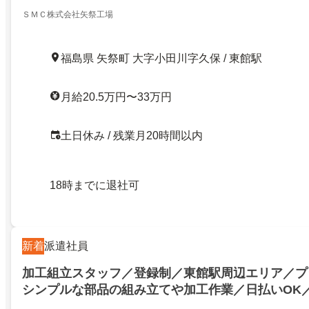
ＳＭＣ株式会社矢祭工場
福島県 矢祭町 大字小田川字久保 / 東館駅
月給20.5万円〜33万円
土日休み / 残業月20時間以内
18時までに退社可
新着
派遣社員
加工組立スタッフ／登録制／東館駅周辺エリア／プ
シンプルな部品の組み立てや加工作業／日払いOK
備［01133］／BUSTA／東白川郡矢祭町／2710158