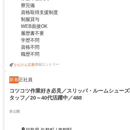
寮完備
資格取得支援制度
制服貸与
WEB面接OK
履歴書不要
学歴不問
資格不問
職歴不問
登録エントリー
かんたん応募
新着
正社員
コツコツ作業好き必見／スリッパ・ルームシューズ
タッフ／20～40代活躍中／488
非公開
福島県 矢祭町 / 東館駅