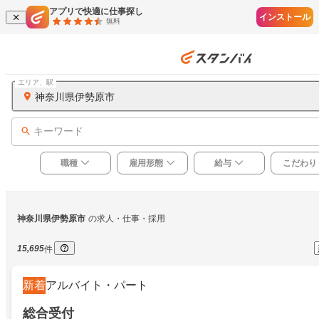
アプリで快適に仕事探し
インストール
無料
エリア、駅
神奈川県伊勢原市
キーワード
職種
雇用形態
給与
こだわり
神奈川県伊勢原市
の求人・仕事・採用
15,695
件
新着
アルバイト・パート
総合受付