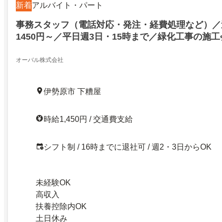
新着
アルバイト・パート
事務スタッフ（電話対応・発注・経費処理など）／
1450円～／平日週3日・15時まで／緑化工事の施
タッフ／募集／カンタンなPC入力ができれば未経
用も目指せます車通勤OK
オーバル株式会社
伊勢原市 下糟屋
時給1,450円 / 交通費支給
シフト制 / 16時までに退社可 / 週2・3日からOK
未経験OK
高収入
扶養控除内OK
土日休み