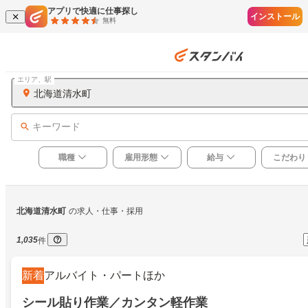
アプリで快適に仕事探し
インストール
無料
エリア、駅
北海道清水町
キーワード
職種
雇用形態
給与
こだわり
北海道清水町
の求人・仕事・採用
1,035
件
新着
アルバイト・パートほか
シール貼り作業／カンタン軽作業