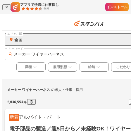
アプリで快適に仕事探し
インストール
無料
エリア、駅
全国
キーワード
メーカー ワイヤーハーネス
職種
雇用形態
給与
こだわり
メーカー ワイヤーハーネス
の求人・仕事・採用
1,036,553
件
新着
アルバイト・パート
電子部品の製造／週5日から／未経験OK！ワイヤ