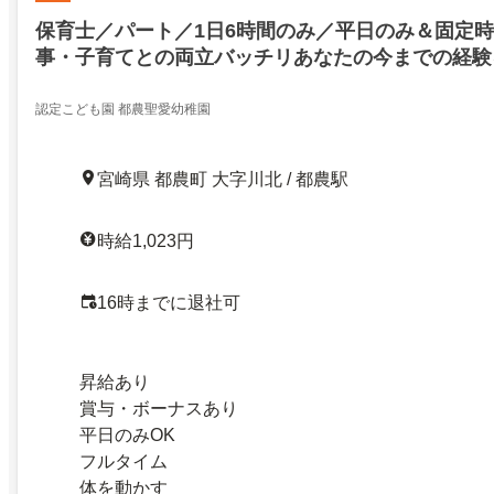
保育士／パート／1日6時間のみ／平日のみ＆固定時
事・子育てとの両立バッチリあなたの今までの経験
たくさん遊んでたくさん笑おう
認定こども園 都農聖愛幼稚園
宮崎県 都農町 大字川北 / 都農駅
時給1,023円
16時までに退社可
昇給あり
賞与・ボーナスあり
平日のみOK
フルタイム
体を動かす