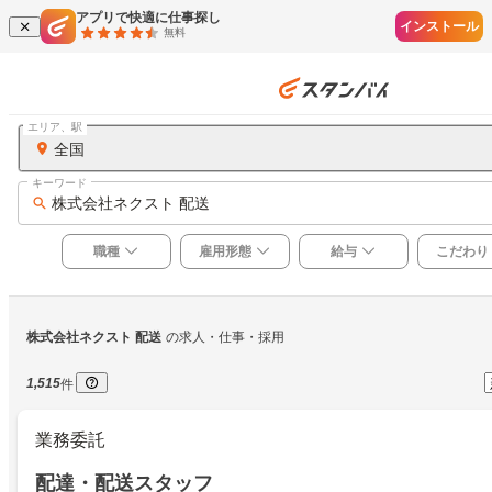
アプリで快適に仕事探し
インストール
無料
エリア、駅
全国
キーワード
株式会社ネクスト 配送
職種
雇用形態
給与
こだわり
株式会社ネクスト 配送
の求人・仕事・採用
1,515
件
業務委託
配達・配送スタッフ