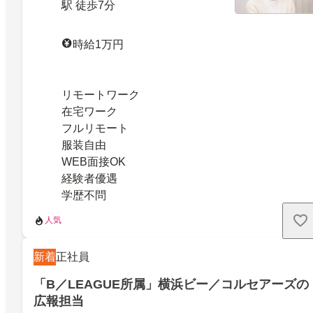
駅 徒歩7分
時給1万円
リモートワーク
在宅ワーク
フルリモート
服装自由
WEB面接OK
経験者優遇
学歴不問
人気
新着
正社員
「B／LEAGUE所属」横浜ビー／コルセアーズの
広報担当