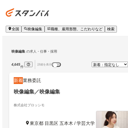
全国
映像編集
職種、雇用形態、こだわりなど
検索
映像編集
の求人・仕事・採用
4,645
詳細を表示
件
新着
業務委託
映像編集／映像編集
株式会社プロッシモ
東京都 目黒区 五本木 / 学芸大学