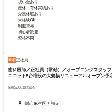
祝い金あり
産休・育休実績あり
介護休暇あり
未経験OK
制服貸与
初心者歓迎
資格不問
新着
正社員
歯科医師／正社員（常勤）／オープニングスタッフ／
ユニット5台増設の大規模リニューアルオープン予
グスタッフ募集中！引っ越し代支給あり！遠方から
迎！
医療法人社団友信会
川崎市麻生区 万福寺