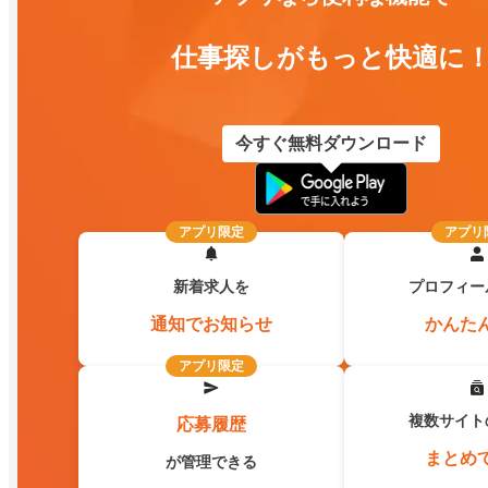
仕事探しがもっと快適に
今すぐ無料ダウンロード
アプリ限定
アプリ
新着求人を
プロフィー
通知でお知らせ
かんた
アプリ限定
複数サイト
応募履歴
まとめ
が管理できる