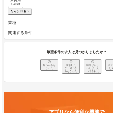
奈良県
1,466件
もっと見る
業種
関連する条件
希望条件の求人は見つかりましたか？
見つからな
検索した
時間がかか
すぐ
かった
が、見つか
ったが、見
け
らなかった
つけられた
アプリなら便利な機能で