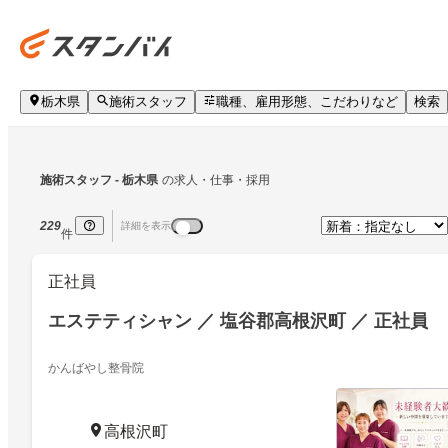
栃木県
施術スタッフ
職種、雇用形態、こだわりなど
検索
施術スタッフ
 - 栃木県
の求人・仕事・採用
229
詳細を表示
件
正社員
エステティシャン ／ 塩谷郡高根沢町 ／ 正社員
かんばやし整骨院
高根沢町