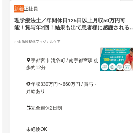
新着
正社員
理学療法士／年間休日125日以上月収50万円可
能！賞与年2回！結果も出て患者様に感謝される
日を過ごしませんか
小山筋膜整体フィジカルケア
宇都宮市 滝谷町 / 南宇都宮駅 徒
歩約12分
年収330万円〜660万円 / 賞与・
昇給あり
完全週休2日制
未経験OK