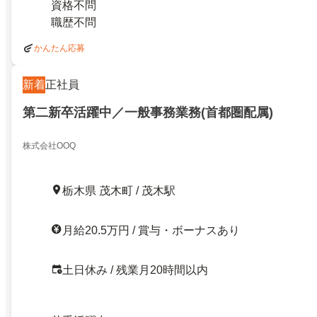
資格不問
職歴不問
かんたん応募
新着
正社員
第二新卒活躍中／一般事務業務(首都圏配属)
株式会社OOQ
栃木県 茂木町 / 茂木駅
月給20.5万円 / 賞与・ボーナスあり
土日休み / 残業月20時間以内