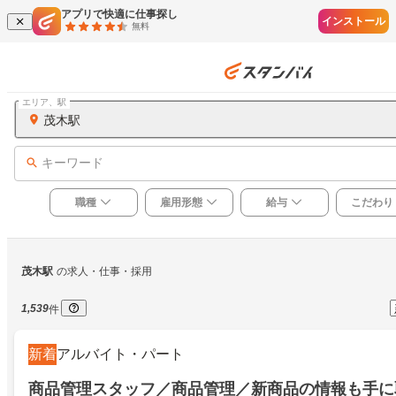
アプリで快適に仕事探し
インストール
無料
エリア、駅
茂木駅
キーワード
職種
雇用形態
給与
こだわり
茂木駅
の求人・仕事・採用
1,539
件
新着
アルバイト・パート
商品管理スタッフ／商品管理／新商品の情報も手に