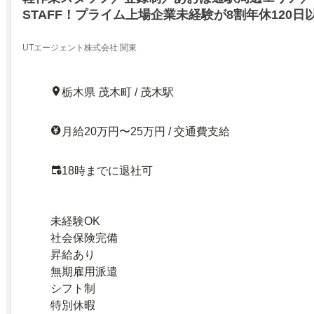
STAFF！プライム上場企業未経験が8割年休120
宅・寮完備［00531］／SURNC／芳賀郡茂木町／271
UTエージェント株式会社 関東
栃木県 茂木町 / 茂木駅
月給20万円〜25万円 / 交通費支給
18時までに退社可
未経験OK
社会保険完備
昇給あり
無期雇用派遣
シフト制
特別休暇