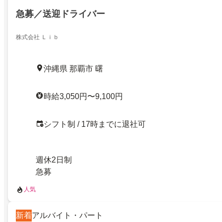
急募／送迎ドライバー
株式会社 Ｌｉｂ
沖縄県 那覇市 曙
時給3,050円〜9,100円
シフト制 / 17時までに退社可
週休2日制
急募
人気
新着
アルバイト・パート