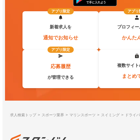
アプリ限定
アプリ
新着求人を
プロフィー
通知でお知らせ
かんた
アプリ限定
複数サイト
応募履歴
まとめ
が管理できる
求人検索トップ
スポーツ業界
マリンスポーツ
スイミング
ドライバ