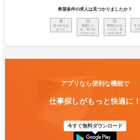
希望条件の求人は見つかりましたか？
見つからな
検索した
時間がかか
すぐ
かった
が、見つか
ったが、見
け
らなかった
つけられた
アプリなら便利な機能で
仕事探しがもっと快適に
今すぐ無料ダウンロード