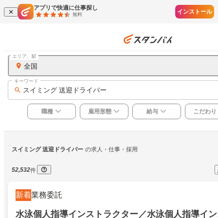
アプリで快適に仕事探し
インストール
無料
エリア、駅
全国
キーワード
スイミング 送迎ドライバー
職種
雇用形態
給与
こだわり
スイミング 送迎ドライバー
の求人・仕事・採用
52,532
件
新着
業務委託
水泳個人指導インストラクター／水泳個人指導イン