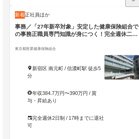
新着
正社員ほか
事務／「27年新卒対象」安定した健康保険組合で
の事務正職員専門知識が身につく！完全週休二日
制・賞与年二回
東京都医業健康保険組合
新宿区 南元町 / 信濃町駅 徒歩5
分
年収384.7万円〜390万円 / 賞
与・昇給あり
完全週休2日制 / 17時までに退社
可