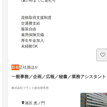
17時までに退社可
資格取得支援制度
交通費支給
服装自由
雇用保険完備
厚生年金加入
未経験OK
新着
正社員ほか
一般事務／企画／広報／秘書／業務アシスタント
株式会社ブランド総合研究所
港区 虎ノ門