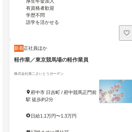
厚生年金加入
有資格者歓迎
学歴不問
語学を活かせる
新着
正社員ほか
軽作業／東京競馬場の軽作業員
株式会社第二さいとうガーデン
府中市 日吉町 / 府中競馬正門前
駅 徒歩約2分
日給1.1万円〜1.3万円