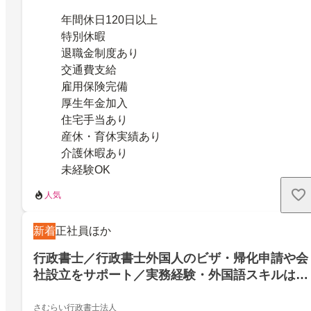
年間休日120日以上
特別休暇
退職金制度あり
交通費支給
雇用保険完備
厚生年金加入
住宅手当あり
産休・育休実績あり
介護休暇あり
未経験OK
人気
新着
正社員ほか
行政書士／行政書士外国人のビザ・帰化申請や会
社設立をサポート／実務経験・外国語スキルは不
要です
さむらい行政書士法人