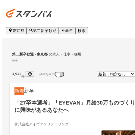
東京都
第二新卒歓迎
新卒
検索
第二新卒歓迎
 - 東京都
の求人・仕事・採用
新卒
3,533
詳細を表示
件
新着
新卒
「27卒本選考」「EYEVAN」月給30万ものづく
に興味があるあなたへ
株式会社アイヴァンリテーリング