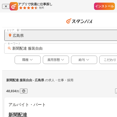
アプリで快適に仕事探し
インストール
無料
エリア、駅
広島県
キーワード
新聞配達 服装自由
職種
雇用形態
給与
こだわり
新聞配達 服装自由
 - 広島県
の求人・仕事・採用
48,934
件
アルバイト・パート
新聞配達