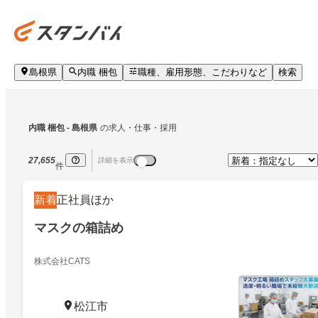
島根県
内職 梱包
職種、雇用形態、こだわりなど
検索
内職 梱包
 - 島根県
の求人・仕事・採用
27,655
詳細を表示
件
新着
正社員ほか
マスクの箱詰め
株式会社CATS
松江市