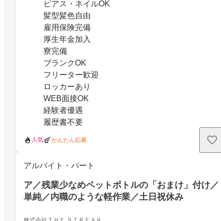
ピアス・ネイルOK
髪型髪色自由
雇用保険完備
厚生年金加入
寮完備
ブランクOK
フリーター歓迎
ロッカーあり
WEB面接OK
経験者優遇
履歴書不要
人気
かんたん応募
アルバイト・パート
ア／残業少なめペットボトルの「おまけ」付け／
単純／内職のような軽作業／土日祝休み
株式会社ＴＨＥ ＳＴＲＥＡＫ