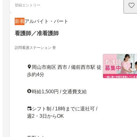
登録エントリー
新着
アルバイト・パート
看護師／准看護師
訪問看護ステーション 誉
岡山市南区 西市 / 備前西市駅 徒
歩約4分
時給1,500円 / 交通費支給
シフト制 / 18時までに退社可 /
週2・3日からOK