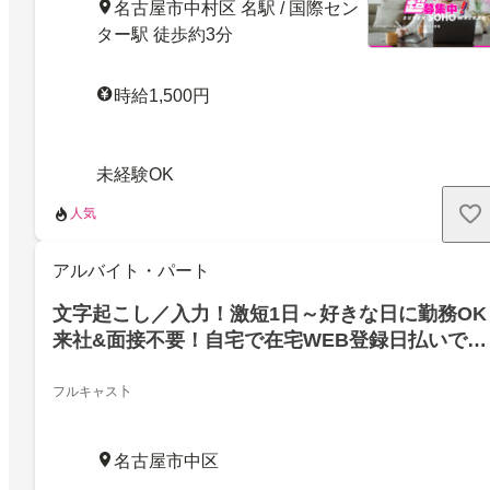
名古屋市中村区 名駅 / 国際セン
ター駅 徒歩約3分
時給1,500円
未経験OK
人気
アルバイト・パート
文字起こし／入力！激短1日～好きな日に勤務OK
来社&面接不要！自宅で在宅WEB登録日払いで急
な出費にも
フルキャス卜
名古屋市中区