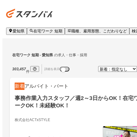
愛知県
在宅ワーク 短期
職種、雇用形態、こだわりなど
検
在宅ワーク 短期
 - 愛知県
の求人・仕事・採用
303,457
詳細を表示
件
新着
アルバイト・パート
事務作業入力スタッフ／週2～3日からOK！在宅
ークOK！未経験OK！
株式会社ACTxSTYLE