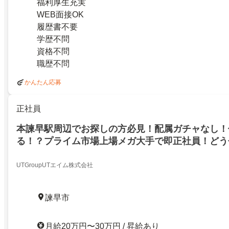
福利厚生充実
WEB面接OK
履歴書不要
学歴不問
資格不問
職歴不問
かんたん応募
正社員
本諫早駅周辺でお探しの方必見！配属ガチャなし！
る！？プライム市場上場メガ大手で即正社員！どう
遇&履歴書映えする大手で働いてみませんか？／勤
諫早市
UTGroupUTエイム株式会社
諫早市
月給20万円〜30万円 / 昇給あり