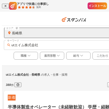
アプリで快適に仕事探し
インストール
無料
エリア、駅
長崎県
キーワード
utエイム株式会社
職種
雇用形態
給与
こだわり
utエイム株式会社
 - 長崎県
の求人・仕事・採用
388
件
新着
半導体製造オペレーター（未経験歓迎） 学歴・経験