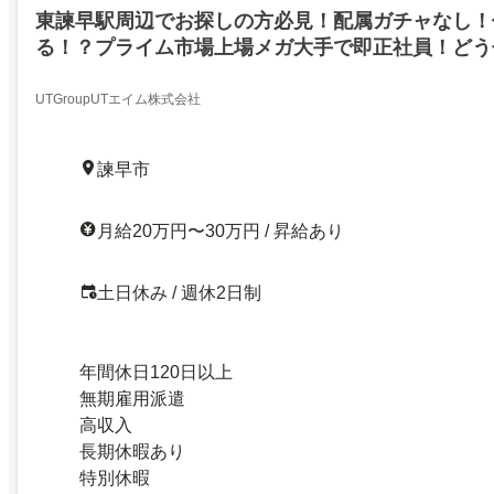
東諫早駅周辺でお探しの方必見！配属ガチャなし！
る！？プライム市場上場メガ大手で即正社員！どう
遇&履歴書映えする大手で働いてみませんか？／勤
諫早市
UTGroupUTエイム株式会社
諫早市
月給20万円〜30万円 / 昇給あり
土日休み / 週休2日制
年間休日120日以上
無期雇用派遣
高収入
長期休暇あり
特別休暇