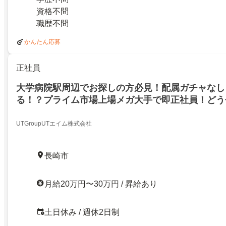
資格不問
職歴不問
かんたん応募
正社員
大学病院駅周辺でお探しの方必見！配属ガチャなし
る！？プライム市場上場メガ大手で即正社員！どう
遇&履歴書映えする大手で働いてみませんか？／勤
長崎市
UTGroupUTエイム株式会社
長崎市
月給20万円〜30万円 / 昇給あり
土日休み / 週休2日制