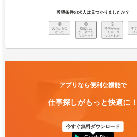
希望条件の求人は見つかりましたか？
見つからな
検索した
時間がかか
すぐ
かった
が、見つか
ったが、見
け
らなかった
つけられた
アプリなら便利な機能で
仕事探しがもっと快適に
今すぐ無料ダウンロード