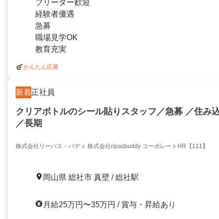
フリーター歓迎
経験者優遇
急募
職場見学OK
教育充実
かんたん応募
新着
正社員
クリアボトルのシール貼りスタッフ／急募 ／住み込
／長期
株式会社リーパス・バディ 株式会社ripasbuddy コーポレートHR【111】
岡山県 総社市 真壁 / 総社駅
月給25万円〜35万円 / 賞与・昇給あり