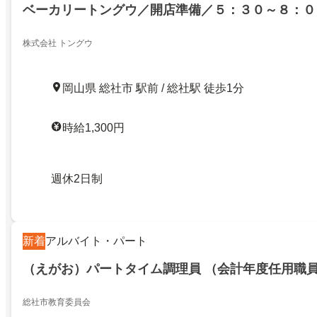
ベーカリートングウ／開店準備／５：３０～８：０
株式会社 トングウ
岡山県 総社市 駅前 / 総社駅 徒歩1分
時給1,300円
週休2日制
新着
アルバイト・パート
（えがお）パートタイム調理員 （会計年度任用職
総社市教育委員会