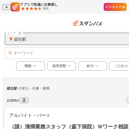
アプリで快適に仕事探し
インストール
無料
エリア、駅
総社駅
キーワード
職種
雇用形態
給与
こだわり
総社駅
の求人・仕事・採用
2,024
件
アルバイト・パート
（請）清掃業務スタッフ（森下病院）Ｗワーク相談