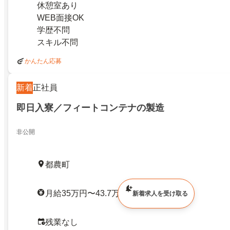
休憩室あり
WEB面接OK
学歴不問
スキル不問
かんたん応募
新着
正社員
即日入寮／フィートコンテナの製造
非公開
都農町
月給35万円〜43.7万円 / 賞与・昇給あり
新着求人を受け取る
残業なし