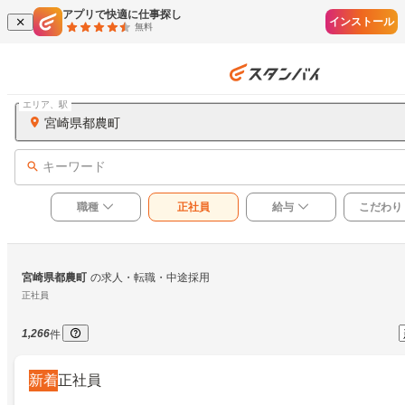
アプリで快適に仕事探し
インストール
無料
エリア、駅
宮崎県都農町
キーワード
職種
正社員
給与
こだわり
宮崎県都農町
の求人・転職・中途採用
正社員
1,266
件
新着
正社員