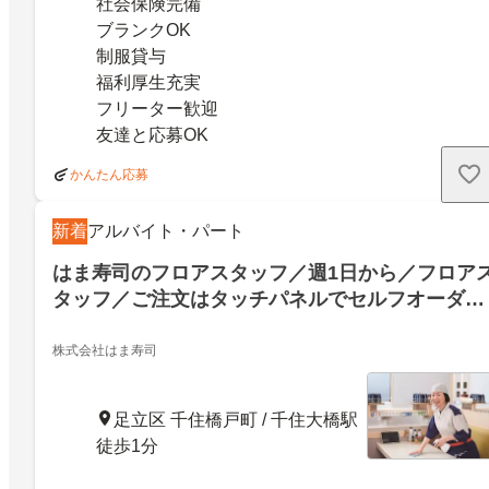
社会保険完備
ブランクOK
制服貸与
福利厚生充実
フリーター歓迎
友達と応募OK
かんたん応募
新着
アルバイト・パート
はま寿司のフロアスタッフ／週1日から／フロア
タッフ／ご注文はタッチパネルでセルフオーダー
制！／オーダー伺い無し！接客未経験でも安心短
時間可で家事と両立お寿司がお得に食べられる食
株式会社はま寿司
事補助付
足立区 千住橋戸町 / 千住大橋駅
徒歩1分