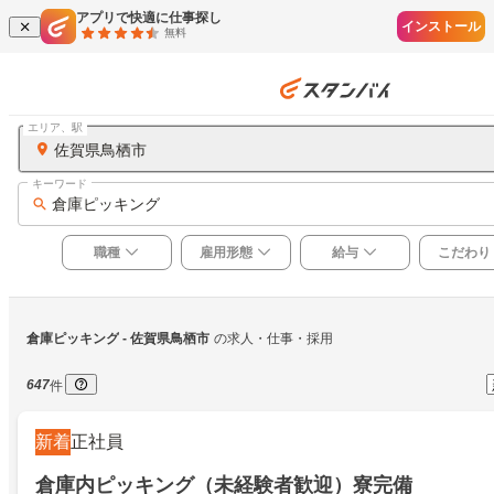
アプリで快適に仕事探し
インストール
無料
エリア、駅
佐賀県鳥栖市
キーワード
倉庫ピッキング
職種
雇用形態
給与
こだわり
倉庫ピッキング
 - 佐賀県鳥栖市
の求人・仕事・採用
647
件
新着
正社員
倉庫内ピッキング（未経験者歓迎）寮完備