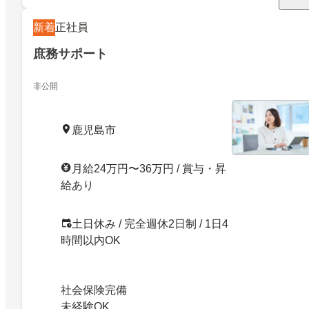
新着
正社員
庶務サポート
非公開
鹿児島市
月給24万円〜36万円 / 賞与・昇
給あり
土日休み / 完全週休2日制 / 1日4
時間以内OK
社会保険完備
未経験OK