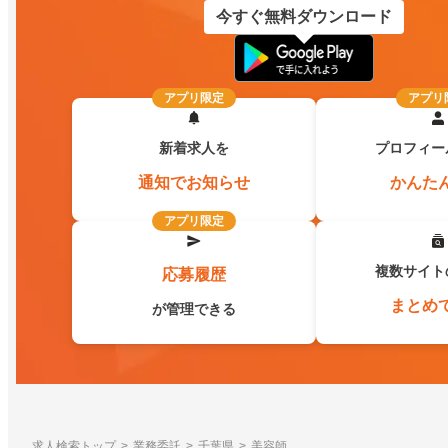
今すぐ無料ダウンロード
アプリ限定
アプリ
新着求人を
プロフィー
通知でお知らせ
かんた
アプリ限定
複数サイト
応募履歴
まとめ
が管理できる
求人検索トップ
業務委託
千葉県
美容師