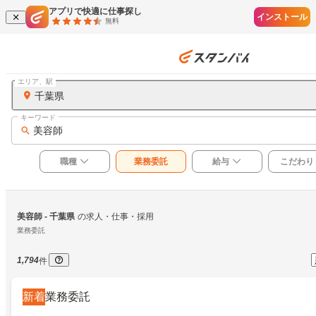
アプリで快適に仕事探し
インストール
無料
エリア、駅
千葉県
キーワード
美容師
職種
業務委託
給与
こだわり
美容師
 - 千葉県
の求人・仕事・採用
業務委託
1,794
件
新着
業務委託