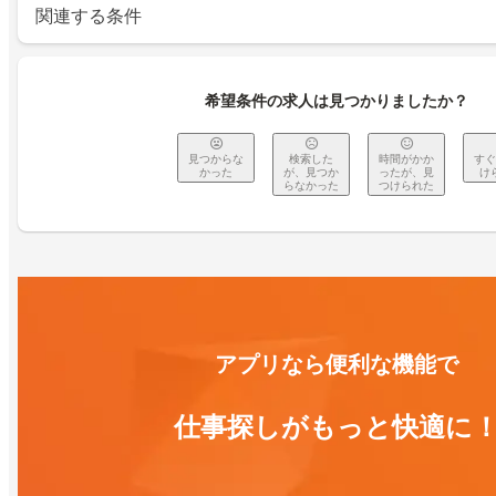
関連する条件
希望条件の求人は見つかりましたか？
見つからな
検索した
時間がかか
すぐ
かった
が、見つか
ったが、見
け
らなかった
つけられた
アプリなら便利な機能で
仕事探しがもっと快適に