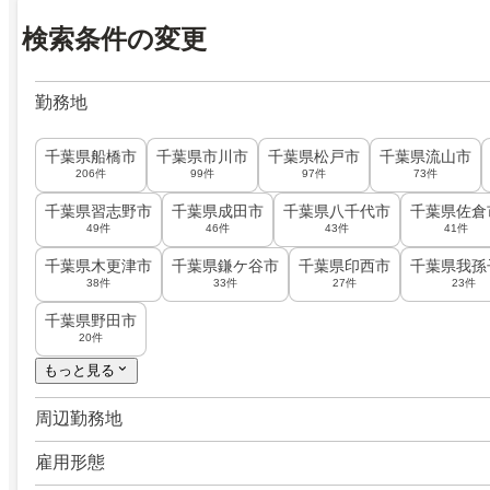
検索条件の変更
勤務地
千葉県船橋市
千葉県市川市
千葉県松戸市
千葉県流山市
206件
99件
97件
73件
千葉県習志野市
千葉県成田市
千葉県八千代市
千葉県佐倉
49件
46件
43件
41件
千葉県木更津市
千葉県鎌ケ谷市
千葉県印西市
千葉県我孫
38件
33件
27件
23件
千葉県野田市
20件
もっと見る
周辺勤務地
雇用形態