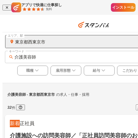
アプリで快適に仕事探し
インストール
無料
エリア、駅
東京都西東京市
キーワード
介護美容師
職種
雇用形態
給与
こだわり
介護美容師
 - 東京都西東京市
の求人・仕事・採用
32
件
新着
正社員
介護施設への訪問美容師／「正社員訪問美容師のお