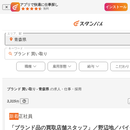
アプリで快適に仕事探し
インストール
無料
エリア、駅
青森県
キーワード
ブランド 買い取り
職種
雇用形態
給与
こだわり
ブランド 買い取り
 - 青森県
の求人・仕事・採用
3,315
件
新着
正社員
「ブランド品の買取店舗スタッフ」／野辺地／バイ