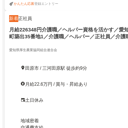
登録エントリー
かんたん応募
新着
正社員
月給226348円介護職／ヘルパー資格を活かす／愛
町築出35番地1／介護職／ヘルパー／正社員／介護
お仕事情報ならせんとなび!
愛知県厚生農業協同組合連合会
田原市 / 三河田原駅 徒歩約9分
月給22.6万円 / 賞与・昇給あり
土日休み
地域密着
交通費支給