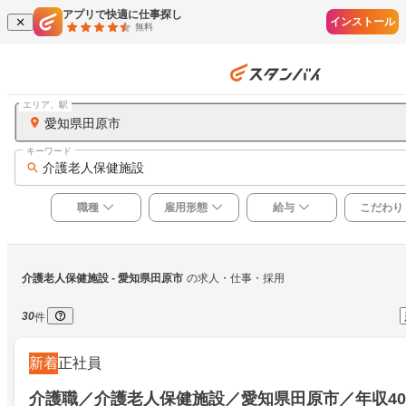
アプリで快適に仕事探し
インストール
無料
エリア、駅
愛知県田原市
キーワード
介護老人保健施設
職種
雇用形態
給与
こだわり
介護老人保健施設
 - 愛知県田原市
の求人・仕事・採用
30
件
新着
正社員
介護職／介護老人保健施設／愛知県田原市／年収40