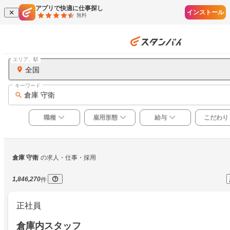
アプリで快適に仕事探し
インストール
無料
エリア、駅
全国
キーワード
倉庫 守衛
職種
雇用形態
給与
こだわり
倉庫 守衛
の求人・仕事・採用
1,846,270
件
正社員
倉庫内スタッフ