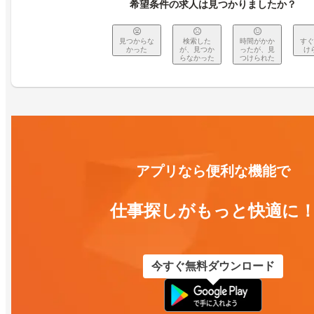
希望条件の求人は見つかりましたか？
見つからな
検索した
時間がかか
すぐ
かった
が、見つか
ったが、見
け
らなかった
つけられた
アプリなら便利な機能で
仕事探しがもっと快適に
今すぐ無料ダウンロード