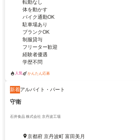
転勤なし
体を動かす
バイク通勤OK
駐車場あり
ブランクOK
制服貸与
フリーター歓迎
経験者優遇
学歴不問
人気
かんたん応募
新着
アルバイト・パート
守衛
石井食品 株式会社 京丹波工場
京都府 京丹波町 富田美月