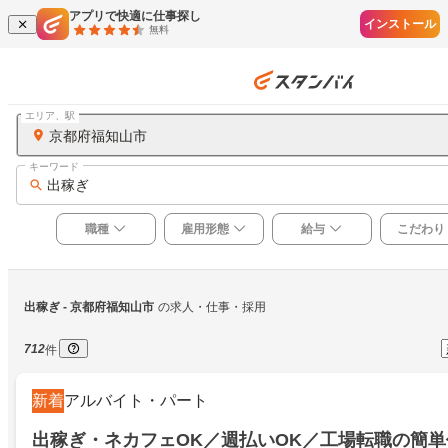
アプリで快適に仕事探し
インストール
無料
エリア、駅
京都府福知山市
キーワード
出稼ぎ
職種
雇用形態
給与
こだわり
出稼ぎ
 - 京都府福知山市
の求人・仕事・採用
712
件
新着
アルバイト・パート
出稼ぎ・ネカフェOK／週払いOK／工場転職の簡