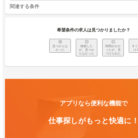
関連する条件
希望条件の求人は見つかりましたか？
見つからな
検索した
時間がかか
すぐ
かった
が、見つか
ったが、見
け
らなかった
つけられた
アプリなら便利な機能で
仕事探しがもっと快適に