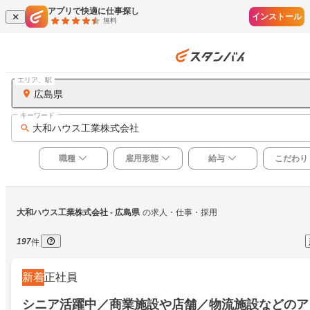
アプリで快適に仕事探し
インストール
無料
エリア、駅
広島県
キーワード
大和ハウス工業株式会社
職種
雇用形態
給与
こだわり
大和ハウス工業株式会社
 - 広島県
の求人・仕事・採用
197
件
新着
正社員
シニア活躍中／商業施設や店舗／物流施設などのア