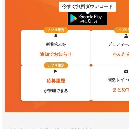
今すぐ無料ダウンロード
アプリ限定
アプリ
新着求人を
プロフィー
通知でお知らせ
かんた
アプリ限定
複数サイト
応募履歴
まとめ
が管理できる