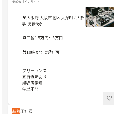
株式会社インサイト
大阪府 大阪市北区 大深町 / 大阪
駅 徒歩5分
日給1.5万円〜3万円
18時までに退社可
フリーランス
直行直帰あり
経験者優遇
学歴不問
新着
正社員