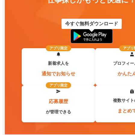
今すぐ無料ダウンロード
アプリ限定
アプリ
新着求人を
プロフィー
通知でお知らせ
かんた
アプリ限定
複数サイト
応募履歴
まとめ
が管理できる