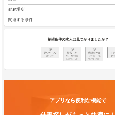
勤務場所
関連する条件
希望条件の求人は見つかりましたか？
見つからな
検索した
時間がかか
すぐ
かった
が、見つか
ったが、見
け
らなかった
つけられた
アプリなら便利な機能で
仕事探しがもっと快適に