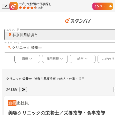
アプリで快適に仕事探し
インストール
無料
エリア、駅
神奈川県横浜市
キーワード
クリニック 栄養士
職種
雇用形態
給与
こだわり
クリニック 栄養士
 - 神奈川県横浜市
の求人・仕事・採用
34,338
件
新着
正社員
美容クリニックの栄養士／栄養指導・食事指導