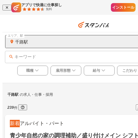
アプリで快適に仕事探し
インストール
無料
エリア、駅
千路駅
キーワード
職種
雇用形態
給与
こだわり
千路駅
の求人・仕事・採用
239
件
新着
アルバイト・パート
青少年自然の家の調理補助／盛り付けメイン シフト