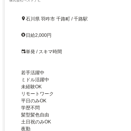
めて大歓迎！日払いOK！当日報酬もスマモニ 在宅ワー
株式会社ベストナビ
／23682422
石川県 羽咋市 千路町 / 千路駅
日給2,000円
単発 / スキマ時間
若手活躍中
ミドル活躍中
未経験OK
リモートワーク
平日のみOK
学歴不問
髪型髪色自由
土日祝のみOK
夜勤