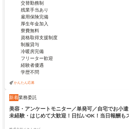
交替勤務制
残業手当あり
雇用保険完備
厚生年金加入
寮費無料
資格取得支援制度
制服貸与
冷暖房完備
フリーター歓迎
経験者優遇
学歴不問
かんたん応募
新着
業務委託
美容・アンケートモニター／単発可／自宅でお小遣
未経験・はじめて大歓迎！日払いOK！当日報酬もス
ーク(JO7832)／単発可／自宅でお小遣いゲット短