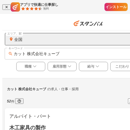
アプリで快適に仕事探し
インストール
無料
エリア、駅
全国
キーワード
カット 株式会社キューブ
職種
雇用形態
給与
こだわり
カット 株式会社キューブ
の求人・仕事・採用
52
件
アルバイト・パート
木工家具の製作