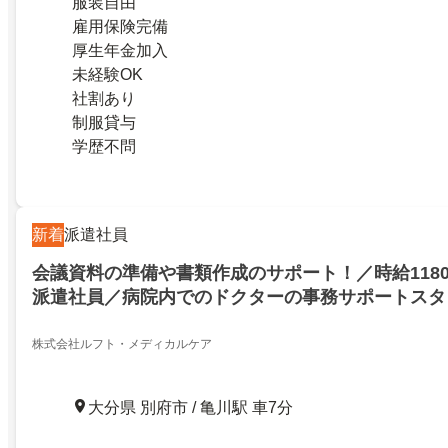
服装自由
雇用保険完備
厚生年金加入
未経験OK
社割あり
制服貸与
学歴不問
新着
派遣社員
会議資料の準備や書類作成のサポート！／時給1180
派遣社員／病院内でのドクターの事務サポートスタ
の準備や書類作成のサポート／残業ほぼなし／選べ
ターの事務サポート業務医師事務経験者時給UP未
株式会社ルフト・メディカルケア
スタッフ活躍中！！
大分県 別府市 / 亀川駅 車7分