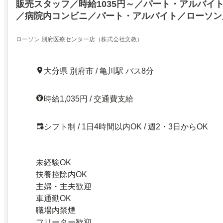
販売スタッフ／時給1035円～／パート・アルバイ
／病院内コンビニ／パート・アルバイト／ローソン
ー店／週2日～ＯＫ／あなたの生活スタイルに合わ
んか
ローソン 別府医療センター店（株式会社文教）
大分県 別府市 / 亀川駅 バス8分
時給1,035円 / 交通費支給
シフト制 / 1日4時間以内OK / 週2・3日からOK
未経験OK
扶養控除内OK
主婦・主夫歓迎
車通勤OK
職場内禁煙
フリーター歓迎