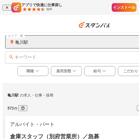
アプリで快適に仕事探し
インストール
無料
エリア、駅
亀川駅
キーワード
職種
雇用形態
給与
こだわり
亀川駅
の求人・仕事・採用
571
件
アルバイト・パート
倉庫スタッフ（別府営業所）／急募