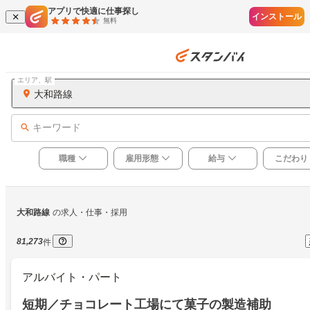
アプリで快適に仕事探し
インストール
無料
エリア、駅
大和路線
キーワード
職種
雇用形態
給与
こだわり
大和路線
の求人・仕事・採用
81,273
件
アルバイト・パート
短期／チョコレート工場にて菓子の製造補助