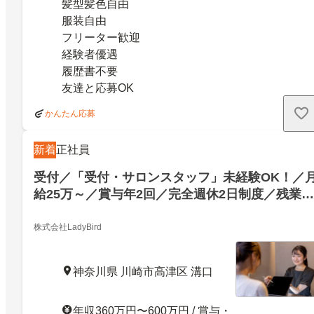
髪型髪色自由
服装自由
フリーター歓迎
経験者優遇
履歴書不要
友達と応募OK
かんたん応募
新着
正社員
受付／「受付・サロンスタッフ」未経験OK！／
給25万～／賞与年2回／完全週休2日制度／残業ほ
ぼなし
株式会社LadyBird
神奈川県 川崎市高津区 溝口
年収360万円〜600万円 / 賞与・