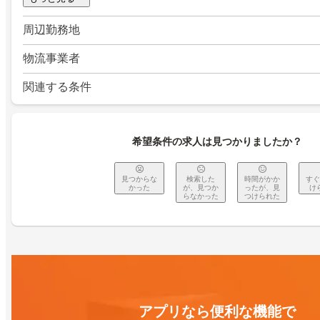
周辺勤務地
物流事業者
関連する条件
希望条件の求人は見つかりましたか？
見つからな
検索した
時間がかか
すぐ
かった
が、見つか
ったが、見
け
らなかった
つけられた
アプリなら便利な機能で