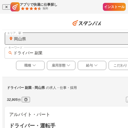
アプリで快適に仕事探し
インストール
無料
エリア、駅
岡山県
キーワード
ドライバー 副業
職種
雇用形態
給与
こだわり
ドライバー 副業
 - 岡山県
の求人・仕事・採用
32,905
件
アルバイト・パート
ドライバー・運転手