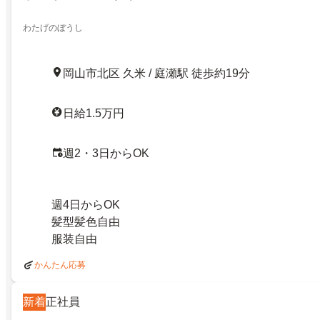
わたげのぼうし
岡山市北区 久米 / 庭瀬駅 徒歩約19分
日給1.5万円
週2・3日からOK
週4日からOK
髪型髪色自由
服装自由
かんたん応募
新着
正社員