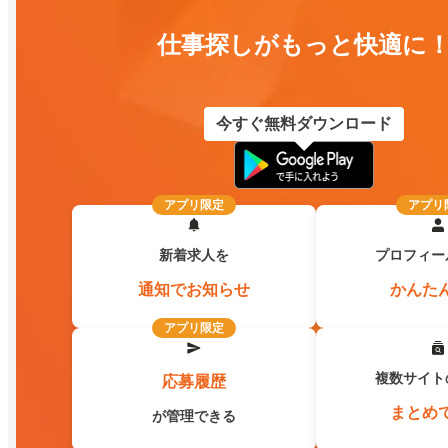
仕事探しがもっと快適に
今すぐ無料ダウンロード
アプリ限定
アプリ
新着求人を
プロフィー
通知でお知らせ
かんた
アプリ限定
複数サイト
応募履歴
まとめ
が管理できる