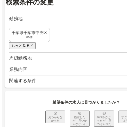
検索条件の変更
勤務地
千葉県千葉市中央区
85件
もっと見る
周辺勤務地
業務内容
関連する条件
希望条件の求人は見つかりましたか？
見つからな
検索した
時間がかか
すぐ
かった
が、見つか
ったが、見
け
らなかった
つけられた