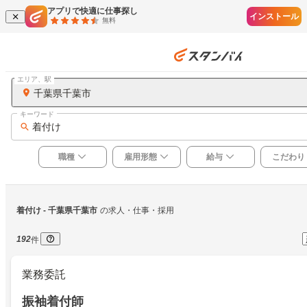
アプリで快適に仕事探し
インストール
無料
エリア、駅
千葉県千葉市
キーワード
着付け
職種
雇用形態
給与
こだわり
着付け
 - 千葉県千葉市
の求人・仕事・採用
192
件
業務委託
振袖着付師