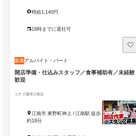
時給1,140円
18時までに退社可
新着
アルバイト・パート
開店準備・仕込みスタッフ／食事補助有／未経験
歓迎
コナズ珈琲江南店
江南市 東野町神上 / 江南駅 徒歩
約18分