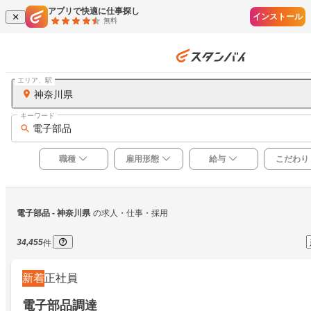
アプリで快適に仕事探し
インストール
無料
エリア、駅
神奈川県
キーワード
電子部品
職種
雇用形態
給与
こだわり
電子部品
 - 神奈川県
の求人・仕事・採用
34,455
件
新着
正社員
電子部品調達