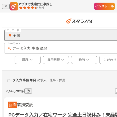
アプリで快適に仕事探し
インストール
無料
エリア、駅
全国
キーワード
データ入力 事務 単発
職種
雇用形態
給与
こだわり
データ入力 事務 単発
の求人・仕事・採用
2,618,789
件
新着
業務委託
PCデータ入力／在宅ワーク 完全土日祝休み！未経験