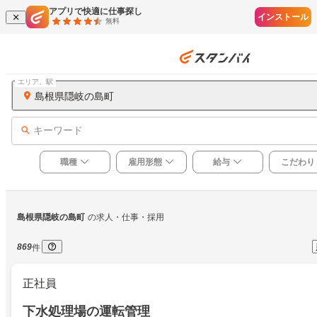
アプリで快適に仕事探し
インストール
無料
エリア、駅
島根県隠岐の島町
キーワード
職種
雇用形態
給与
こだわり
島根県隠岐の島町
の求人・仕事・採用
869
件
正社員
下水処理場の運転管理