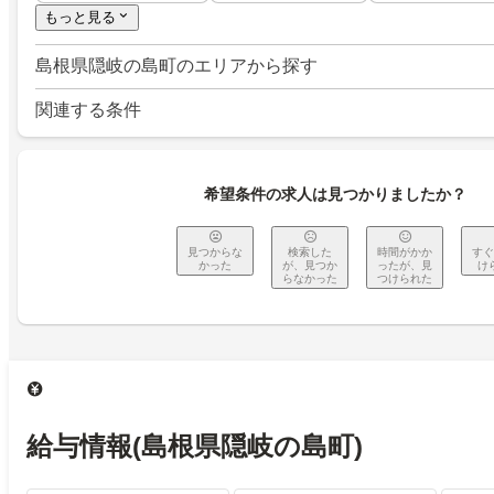
もっと見る
島根県隠岐の島町のエリアから探す
関連する条件
希望条件の求人は見つかりましたか？
見つからな
検索した
時間がかか
すぐ
かった
が、見つか
ったが、見
け
らなかった
つけられた
給与情報
(島根県隠岐の島町)