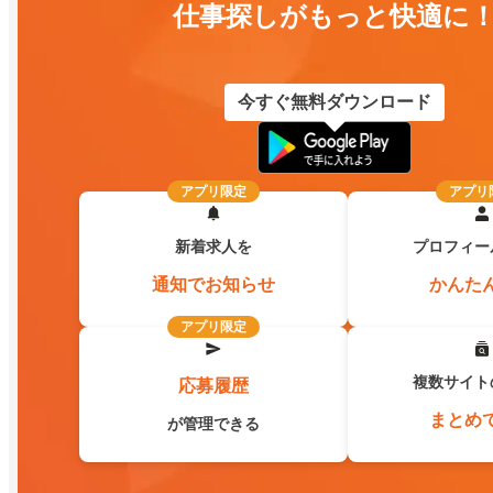
仕事探しがもっと快適に
今すぐ無料ダウンロード
アプリ限定
アプリ
新着求人を
プロフィー
通知でお知らせ
かんた
アプリ限定
複数サイト
応募履歴
まとめ
が管理できる