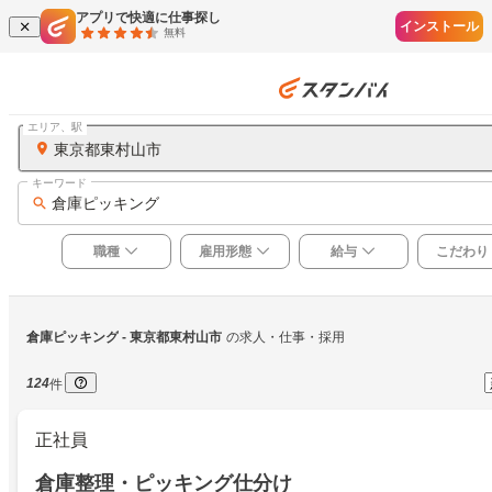
アプリで快適に仕事探し
インストール
無料
エリア、駅
東京都東村山市
キーワード
倉庫ピッキング
職種
雇用形態
給与
こだわり
倉庫ピッキング
 - 東京都東村山市
の求人・仕事・採用
124
件
正社員
倉庫整理・ピッキング仕分け