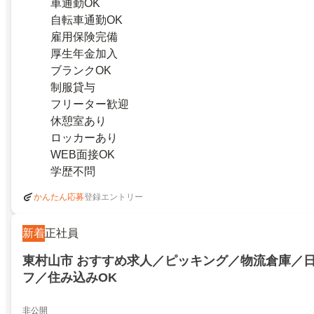
車通勤OK
自転車通勤OK
雇用保険完備
厚生年金加入
ブランクOK
制服貸与
フリーター歓迎
休憩室あり
ロッカーあり
WEB面接OK
学歴不問
登録エントリー
かんたん応募
新着
正社員
東村山市 おすすめ求人／ピッキング／物流倉庫／日
フ／住み込みOK
非公開