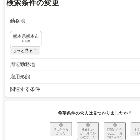
検索条件の変更
勤務地
熊本県熊本市
166件
もっと見る
周辺勤務地
雇用形態
関連する条件
希望条件の求人は見つかりましたか？
見つからな
検索した
時間がかか
すぐ
かった
が、見つか
ったが、見
け
らなかった
つけられた