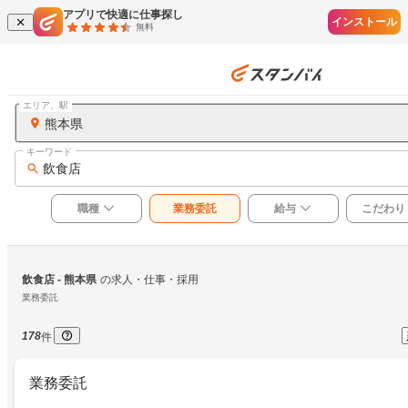
アプリで快適に仕事探し
インストール
無料
エリア、駅
熊本県
キーワード
飲食店
職種
業務委託
給与
こだわり
飲食店
 - 熊本県
の求人・仕事・採用
業務委託
178
件
業務委託