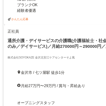
ブランクOK
経験者優遇
かんたん応募
正社員
通所介護・デイサービスの介護職(介護福祉士・社
のみ／デイサービス)／月給270000円～290000
／介護スタッフ／正社員募集！／ボーナス以外の特
万円の支給実績！／デイサービス／シニア活躍中／
株式会社SOYOKAZE 金沢北安江ケアセンターそよ風
あり／ボーナス・賞与あり／プチボーナス支給あり
／退職金あり／面接時に給与相談可／制服貸与／研
金沢市 / 七ツ屋駅 徒歩1分
通勤可／正社員登用あり／オープニングスタッフ募
月給27万円〜29万円 / 賞与・昇給あり
オープニングスタッフ