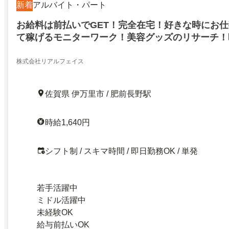
新着
アルバイト・パート
お給料は前払いでGET！完全在宅！好きな時にお
て稼げるモニターワーク！美容グッズのリサーチ！時
い金最大11500円プレゼント！前払いでお給料GE
市
株式会社リアルフェイス
佐賀県 伊万里市 / 肥前長野駅
時給1,640円
シフト制 / スキマ時間 / 即日勤務OK / 単発
若手活躍中
ミドル活躍中
未経験OK
給与前払いOK