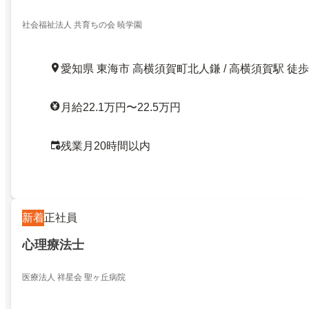
社会福祉法人 共育ちの会 暁学園
愛知県 東海市 高横須賀町北人鎌 / 高横須賀駅 徒歩
月給22.1万円〜22.5万円
残業月20時間以内
新着
正社員
心理療法士
医療法人 祥星会 聖ヶ丘病院