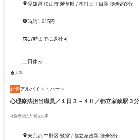
愛媛県 松山市 若草町 / 本町三丁目駅 徒歩約3分
時給1,615円
17時までに退社可
土日休み
人気
新着
アルバイト・パート
心理療法担当職員／１日３～４Ｈ／都立家政駅３分
社会福祉法人 愛児の家
東京都 中野区 鷺宮 / 都立家政駅 徒歩3分