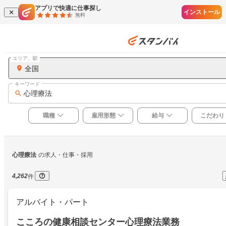
アプリで快適に仕事探し
インストール
無料
エリア、駅
全国
キーワード
心理療法
職種
雇用形態
給与
こだわり
心理療法
の求人・仕事・採用
4,262
件
アルバイト・パート
こころの健康相談センター心理療法業務