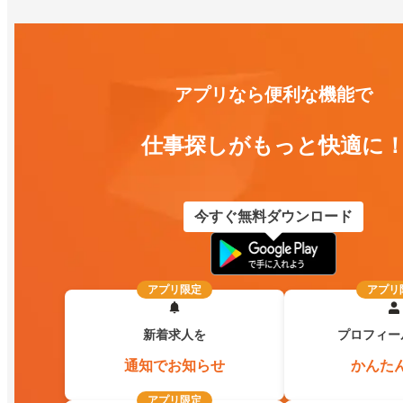
アプリなら便利な機能で
仕事探しがもっと快適に
今すぐ無料ダウンロード
アプリ限定
アプリ
新着求人を
プロフィー
通知でお知らせ
かんた
アプリ限定