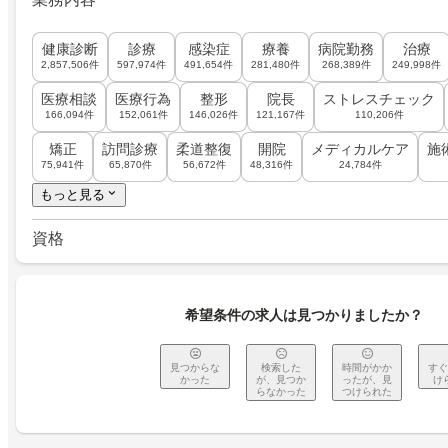
健康診断
診療
感染症
療養
病院勤務
治療
2,857,506件
597,974件
491,654件
281,480件
268,389件
249,998件
医療相談
医療行為
整形
院長
ストレスチェック
166,094件
152,061件
146,026件
121,167件
110,206件
矯正
訪問診療
柔道整復
開院
メディカルケア
施
75,941件
65,870件
56,672件
48,316件
24,784件
もっと見る
資格
希望条件の求人は見つかりましたか？
見つからな
検索した
時間がかか
すぐ
かった
が、見つか
ったが、見
け
らなかった
つけられた