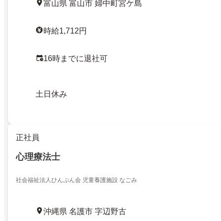
富山県 富山市 婦中町宮ケ島
時給1,712円
16時までに退社可
土日休み
正社員
心理療法士
社会福祉法人ひんぷん会 児童養護施設 なごみ
沖縄県 名護市 字辺野古