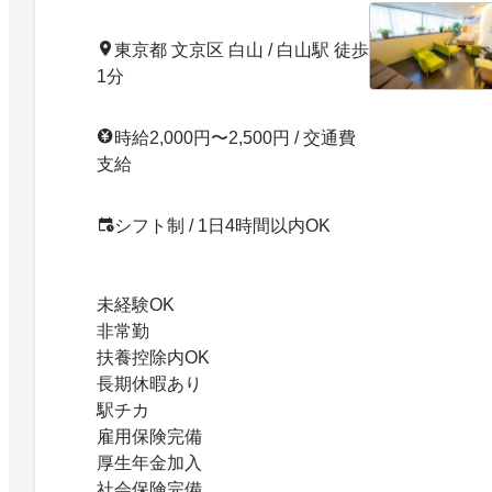
東京都 文京区 白山 / 白山駅 徒歩
1分
時給2,000円〜2,500円 / 交通費
支給
シフト制 / 1日4時間以内OK
未経験OK
非常勤
扶養控除内OK
長期休暇あり
駅チカ
雇用保険完備
厚生年金加入
社会保険完備