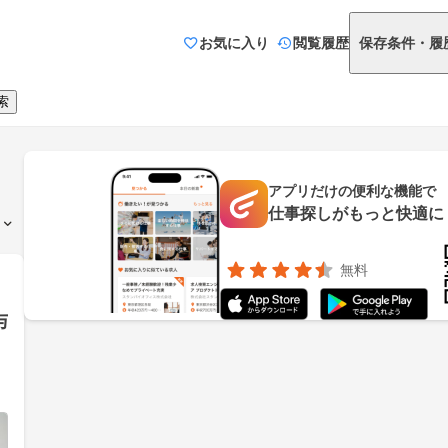
お気に入り
閲覧履歴
保存条件・履
索
アプリだけの便利な機能で
仕事探しがもっと快適に
無料
与