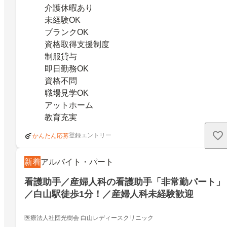
介護休暇あり
未経験OK
ブランクOK
資格取得支援制度
制服貸与
即日勤務OK
資格不問
職場見学OK
アットホーム
教育充実
登録エントリー
かんたん応募
新着
アルバイト・パート
看護助手／産婦人科の看護助手「非常勤パート」
／白山駅徒歩1分！／産婦人科未経験歓迎
医療法人社団光樹会 白山レディースクリニック